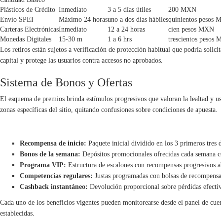
Plásticos de Crédito
Inmediato
3 a 5 días útiles
200 MXN
Envío SPEI
Máximo 24 horas
uno a dos días hábiles
quinientos pesos
Carteras Electrónicas
Inmediato
12 a 24 horas
cien pesos MXN
Monedas Digitales
15-30 m
1 a 6 hrs
trescientos pesos
Los retiros están sujetos a verificación de protección habitual que podría solici
capital y protege las usuarios contra accesos no aprobados.
Sistema de Bonos y Ofertas
El esquema de premios brinda estímulos progresivos que valoran la lealtad y us
zonas específicas del sitio, quitando confusiones sobre condiciones de apuesta.
SISTEMA DE RECOMPENSAS PARA JUGADORES REGULARES
Recompensa de inicio:
Paquete inicial dividido en los 3 primeros tres 
Bonos de la semana:
Depósitos promocionales ofrecidas cada semana con
Programa VIP:
Estructura de escalones con recompensas progresivos a
Competencias regulares:
Justas programadas con bolsas de recompensas 
Cashback instantáneo:
Devolución proporcional sobre pérdidas efectiv
Cada uno de los beneficios vigentes pueden monitorearse desde el panel de cuen
establecidas.