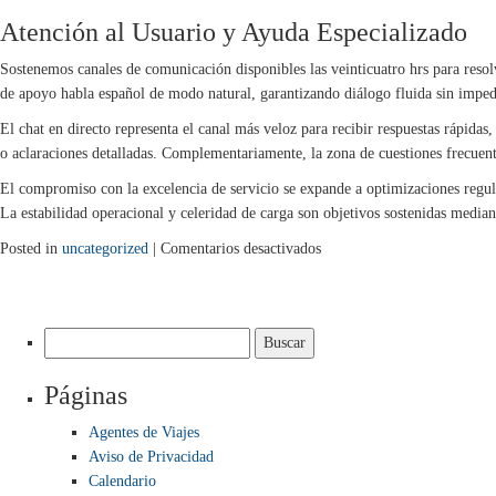
Atención al Usuario y Ayuda Especializado
Sostenemos canales de comunicación disponibles las veinticuatro hrs para resol
de apoyo habla español de modo natural, garantizando diálogo fluida sin impe
El chat en directo representa el canal más veloz para recibir respuestas rápida
o aclaraciones detalladas. Complementariamente, la zona de cuestiones frecuentes
El compromiso con la excelencia de servicio se expande a optimizaciones regular
La estabilidad operacional y celeridad de carga son objetivos sostenidas median
en
Posted in
uncategorized
|
Comentarios desactivados
BetMéxico
Casa
de
Buscar:
Apuestas:
Sistema
Páginas
de
Entretenimiento
Agentes de Viajes
en
Aviso de Privacidad
Internet
Calendario
con