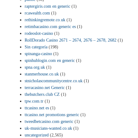
raptergiris.com en generic
(1)
rcawealth.com
(1)
rethinkingremote.co.uk
(1)
retimbacasino.com generic es
(1)
rodeoslot-casino
(1)
RollDorado Casino 2671 – 2674, 2676 – 2678, 2682
(1)
Sin categoría
(198)
spinanga-casino
(1)
spinhublogin.com en generic
(1)
spna.org.uk
(1)
stanmerhouse.co.uk
(1)
stnicholascommunitycentre.co.uk
(1)
terracasino.net Generic
(1)
thebutchers.club CZ
(1)
tpw.com.tr
(1)
ttcasino.net es
(1)
ttcasino.net promotions generic
(1)
tweedbetcasino.com generic
(1)
uk-musicians-wanted.co.uk
(1)
uncategorized
(2,565)