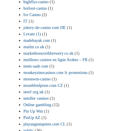
highflys-casino
(1)
hotloot-casino
(1)
Ice Casino
(2)
IT
(1)
jokery-de-casino.com DE
(1)
Levant (1)
(1)
madebayak.com
(1)
mailm.co.uk
(1)
marketbosworthbrewery.co.uk
(1)
meilleurs casinos en ligne Arabes – FR
(1)
mem-saab.com
(1)
monkeyzinocasinos.com fr promotions
(1)
moonwin-casino
(1)
mouthfeelpress.com CZ
(1)
nesrf.org.uk
(1)
neteller casinos
(1)
Online gambling
(12)
Pin Up Win
(1)
PinUp AZ
(1)
playaugustapines.com CL
(1)
public
(36)