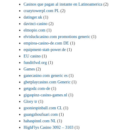
Casinos que pagan al instante en Latinoamerica
(2)
crazytowerpl.com PL
(2)
datinger.uk
(1)
davinci-casino
(2)
elmopio.com
(1)
elvisluckcasino.com promotions generic
(1)
empirea-casino-de.com DE
(1)
equipment-statt-power.de
(1)
EU casino
(1)
funditfwd.org
(1)
Games
(2)
ganecasino.com generic es
(1)
gbetplaycasino.com Generic
(1)
getgodz.com-de
(1)
gigaspinz-casino-games.nl
(1)
Glory tr
(1)
gooniespinball.com CL
(1)
guangzhoufuari.com
(1)
hahaspinnl.com NL
(1)
HighFlys Casino 3092 – 3103
(1)