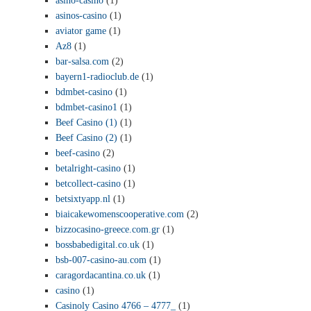
asino-casino
(1)
asinos-casino
(1)
aviator game
(1)
Az8
(1)
bar-salsa.com
(2)
bayern1-radioclub.de
(1)
bdmbet-casino
(1)
bdmbet-casino1
(1)
Beef Casino (1)
(1)
Beef Casino (2)
(1)
beef-casino
(2)
betalright-casino
(1)
betcollect-casino
(1)
betsixtyapp.nl
(1)
biaicakewomenscooperative.com
(2)
bizzocasino-greece.com.gr
(1)
bossbabedigital.co.uk
(1)
bsb-007-casino-au.com
(1)
caragordacantina.co.uk
(1)
casino
(1)
Casinoly Casino 4766 – 4777_
(1)