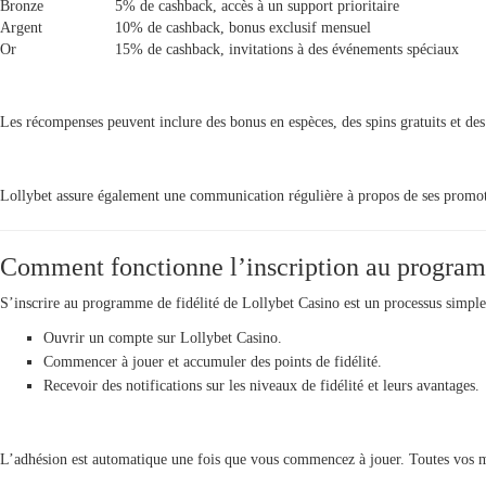
Bronze
5% de cashback, accès à un support prioritaire
Argent
10% de cashback, bonus exclusif mensuel
Or
15% de cashback, invitations à des événements spéciaux
TYPES DE RÉCOMPENSES
Les récompenses peuvent inclure des bonus en espèces, des spins gratuits et des o
PROMOTION ET COMMUNICATION
Lollybet assure également une communication régulière à propos de ses promoti
Comment fonctionne l’inscription au progra
S’inscrire au programme de fidélité de Lollybet Casino est un processus simple
Ouvrir un compte sur Lollybet Casino.
Commencer à jouer et accumuler des points de fidélité.
Recevoir des notifications sur les niveaux de fidélité et leurs avantages.
PROCESSUS D’ADHÉSION
L’adhésion est automatique une fois que vous commencez à jouer. Toutes vos mi