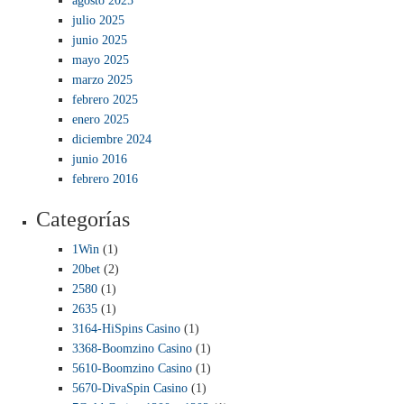
agosto 2025
julio 2025
junio 2025
mayo 2025
marzo 2025
febrero 2025
enero 2025
diciembre 2024
junio 2016
febrero 2016
Categorías
1Win
(1)
20bet
(2)
2580
(1)
2635
(1)
3164-HiSpins Casino
(1)
3368-Boomzino Casino
(1)
5610-Boomzino Casino
(1)
5670-DivaSpin Casino
(1)