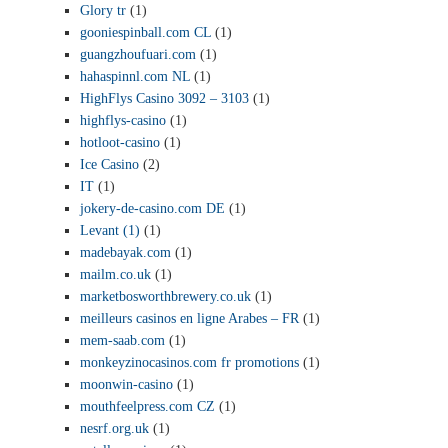
Glory tr
(1)
gooniespinball.com CL
(1)
guangzhoufuari.com
(1)
hahaspinnl.com NL
(1)
HighFlys Casino 3092 – 3103
(1)
highflys-casino
(1)
hotloot-casino
(1)
Ice Casino
(2)
IT
(1)
jokery-de-casino.com DE
(1)
Levant (1)
(1)
madebayak.com
(1)
mailm.co.uk
(1)
marketbosworthbrewery.co.uk
(1)
meilleurs casinos en ligne Arabes – FR
(1)
mem-saab.com
(1)
monkeyzinocasinos.com fr promotions
(1)
moonwin-casino
(1)
mouthfeelpress.com CZ
(1)
nesrf.org.uk
(1)