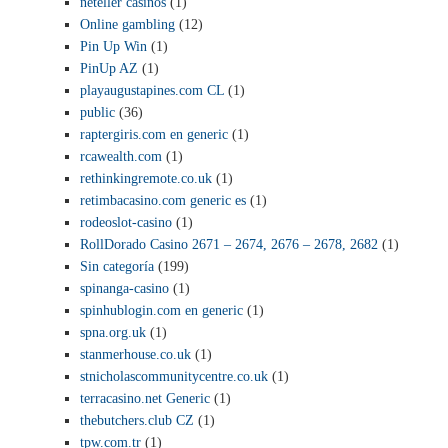
neteller casinos
(1)
Online gambling
(12)
Pin Up Win
(1)
PinUp AZ
(1)
playaugustapines.com CL
(1)
public
(36)
raptergiris.com en generic
(1)
rcawealth.com
(1)
rethinkingremote.co.uk
(1)
retimbacasino.com generic es
(1)
rodeoslot-casino
(1)
RollDorado Casino 2671 – 2674, 2676 – 2678, 2682
(1)
Sin categoría
(199)
spinanga-casino
(1)
spinhublogin.com en generic
(1)
spna.org.uk
(1)
stanmerhouse.co.uk
(1)
stnicholascommunitycentre.co.uk
(1)
terracasino.net Generic
(1)
thebutchers.club CZ
(1)
tpw.com.tr
(1)