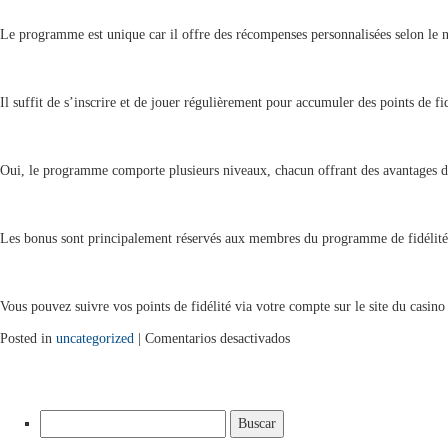
QU’EST-CE QUI REND LE PROGRAMME DE FIDÉLITÉ DE LOLLY
Le programme est unique car il offre des récompenses personnalisées selon le n
COMMENT PUIS-JE BÉNÉFICIER DES AVANTAGES DU PROGRAM
Il suffit de s’inscrire et de jouer régulièrement pour accumuler des points de fid
Y A-T-IL DES NIVEAUX DANS LE PROGRAMME DE FIDÉLITÉ?
Oui, le programme comporte plusieurs niveaux, chacun offrant des avantages di
LES BONUS SONT-ILS DISPONIBLES POUR TOUS LES JOUEURS?
Les bonus sont principalement réservés aux membres du programme de fidélité 
COMMENT PUIS-JE SUIVRE MES POINTS DE FIDÉLITÉ?
Vous pouvez suivre vos points de fidélité via votre compte sur le site du casino 
en
Posted in
uncategorized
|
Comentarios desactivados
Aperçu
de
Lollybet
Buscar:
Casino