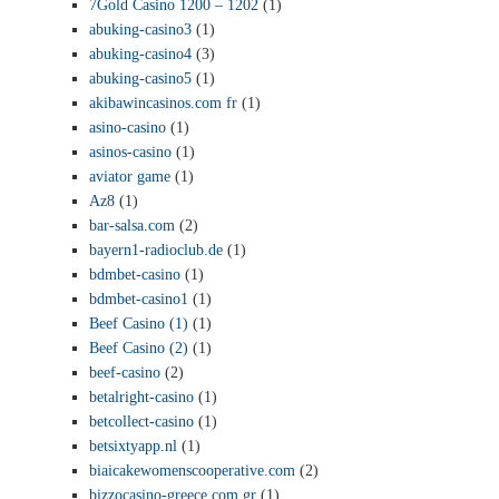
7Gold Casino 1200 – 1202
(1)
abuking-casino3
(1)
abuking-casino4
(3)
abuking-casino5
(1)
akibawincasinos.com fr
(1)
asino-casino
(1)
asinos-casino
(1)
aviator game
(1)
Az8
(1)
bar-salsa.com
(2)
bayern1-radioclub.de
(1)
bdmbet-casino
(1)
bdmbet-casino1
(1)
Beef Casino (1)
(1)
Beef Casino (2)
(1)
beef-casino
(2)
betalright-casino
(1)
betcollect-casino
(1)
betsixtyapp.nl
(1)
biaicakewomenscooperative.com
(2)
bizzocasino-greece.com.gr
(1)