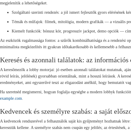
megjelenítik a lehetőségeket.
Szolgáltató szerinti rendezés: a jól ismert fejlesztők gyors elérésének k
Témák és műfajok: filmek, mitológia, modern grafikák — a vizuális pref
Kiemelt funkciók: bónusz kör, progresszív jackpot, demo opciók — cím
Az eszközök rugalmassága fontos: a szűrők kombinálhatósága és a rendezési opc
minimalista megközelítés itt gyakran időtakarékosabb és kellemesebb a felhasz
Keresés és azonnali találatok: az információs
A keresőmezők a lobby motorjai: jó esetben azonnali találatokat mutatnak, ajánl
rövid leírás, jelölések) gyorsabban orientálnak, mint a hosszú leírások. A keres
eredményeket, ami egyszerűvé teszi az eligazodást anélkül, hogy bemutatót vag
Ha szeretnéd megismerni, hogyan foglalja egységbe a modern lobbyk funkcióit e
example.com
.
Kedvencek és személyre szabás: a saját elősz
A kedvencek rendszerével a felhasználók saját kis gyűjteményt hozhatnak létre: 
keresniük kellene. A személyre szabás nem csupán egy jelölés; az értesítések, a 