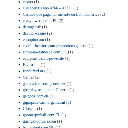
casino
(1)
Casinoly Casino 4766 – 4777_
(1)
Casinos que pagan al instante en Latinoamerica
(2)
crazytowerpl.com PL
(2)
datinger.uk
(1)
davinci-casino
(2)
elmopio.com
(1)
elvisluckcasino.com promotions generic
(1)
empirea-casino-de.com DE
(1)
equipment-statt-power.de
(1)
EU casino
(1)
funditfwd.org
(1)
Games
(2)
ganecasino.com generic es
(1)
gbetplaycasino.com Generic
(1)
getgodz.com-de
(1)
gigaspinz-casino-games.nl
(1)
Glory tr
(1)
gooniespinball.com CL
(1)
guangzhoufuari.com
(1)
hahaspinnl.com NL
(1)