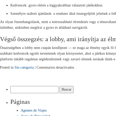
Kedvencek: gyors elérés a leggyakrabban választott játékokhoz.
Személyre szabott ajánlások: a rendszer által összegyűjtött jelzések a fe
Az olyan finomhangolások, mint a testreszabható elrendezés vagy a témaválasztá
ízléséhez, miközben megőrzi a gyors és átlátható navigációt.
Végső összegzés: a lobby, ami irányítja az él
Összességében a lobby nem csupán kezdőpont — ez maga az élmény egyik fő feje
szabható kedvencek együtt teremtenek olyan környezetet, ahol a játékos könnyed
platform inkább rugalmas segédeszköznek vagy zavaró elemek sorának tűnik-e 
en
Posted in
Sin categoría
|
Comentarios desactivados
A
digitális
kaszinó
Buscar:
előtere:
amikor
Páginas
a
lobby
Agentes de Viajes
mesél