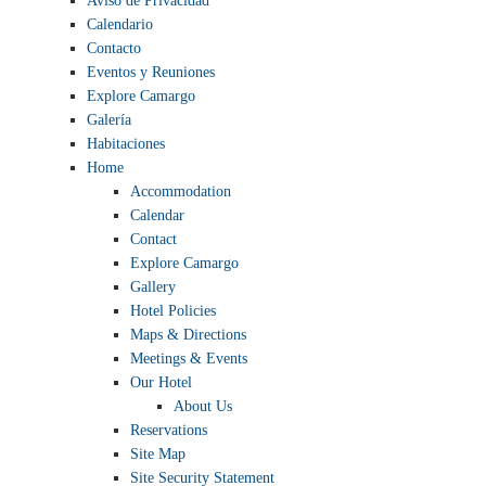
Aviso de Privacidad
az
Calendario
élményről
Contacto
Eventos y Reuniones
Explore Camargo
Galería
Habitaciones
Home
Accommodation
Calendar
Contact
Explore Camargo
Gallery
Hotel Policies
Maps & Directions
Meetings & Events
Our Hotel
About Us
Reservations
Site Map
Site Security Statement