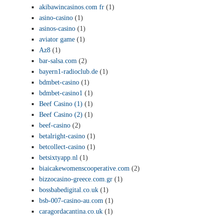
akibawincasinos.com fr
(1)
asino-casino
(1)
asinos-casino
(1)
aviator game
(1)
Az8
(1)
bar-salsa.com
(2)
bayern1-radioclub.de
(1)
bdmbet-casino
(1)
bdmbet-casino1
(1)
Beef Casino (1)
(1)
Beef Casino (2)
(1)
beef-casino
(2)
betalright-casino
(1)
betcollect-casino
(1)
betsixtyapp.nl
(1)
biaicakewomenscooperative.com
(2)
bizzocasino-greece.com.gr
(1)
bossbabedigital.co.uk
(1)
bsb-007-casino-au.com
(1)
caragordacantina.co.uk
(1)