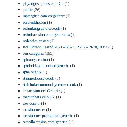
playaugustapines.com CL
(1)
public
(36)
raptergiris.com en generic
(1)
rcawealth.com
(1)
rethinkingremote.co.uk
(1)
retimbacasino.com generic es
(1)
rodeoslot-casino
(1)
RollDorado Casino 2671 – 2674, 2676 – 2678, 2682
(1)
Sin categoría
(195)
spinanga-casino
(1)
spinhublogin.com en generic
(1)
spna.org.uk
(1)
stanmerhouse.co.uk
(1)
stnicholascommunitycentre.co.uk
(1)
terracasino.net Generic
(1)
thebutchers.club CZ
(1)
tpw.com.tr
(1)
ttcasino.net es
(1)
ttcasino.net promotions generic
(1)
tweedbetcasino.com generic
(1)