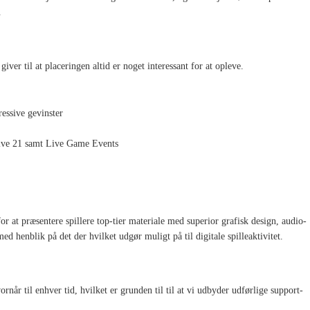
.
iver til at placeringen altid er noget interessant for at opleve.
essive gevinster
 Live 21 samt Live Game Events
r at præsentere spillere top-tier materiale med superior grafisk design, audio-
d henblik på det der hvilket udgør muligt på til digitale spilleaktivitet.
r til enhver tid, hvilket er grunden til til at vi udbyder udførlige support-