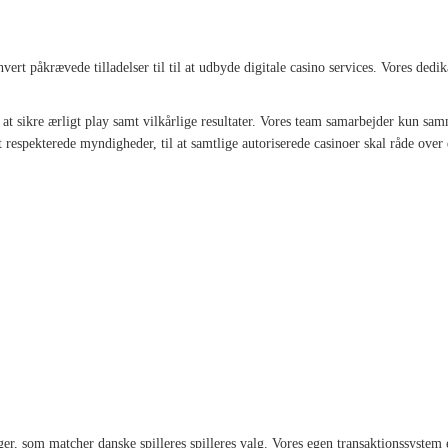
ert påkrævede tilladelser til til at udbyde digitale casino services. Vores ded
l at sikre ærligt play samt vilkårlige resultater. Vores team samarbejder kun s
mest respekterede myndigheder, til at samtlige autoriserede casinoer skal rå
r, som matcher danske spilleres spilleres valg. Vores egen transaktionssystem er