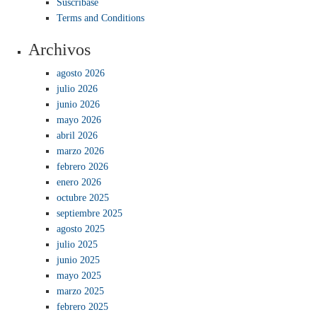
Suscríbase
Terms and Conditions
Archivos
agosto 2026
julio 2026
junio 2026
mayo 2026
abril 2026
marzo 2026
febrero 2026
enero 2026
octubre 2025
septiembre 2025
agosto 2025
julio 2025
junio 2025
mayo 2025
marzo 2025
febrero 2025