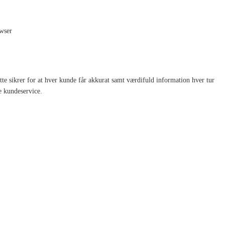
owser
te sikrer for at hver kunde får akkurat samt værdifuld information hver tur
e kundeservice.