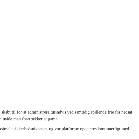
 skabt til for at administrere tusindvis ved samtidig spillende frie fra nedsat
ken måde man foretrækker at game.
maksimale sikkerhedsniveauer, og vor platforme opdateres kontinuerligt med