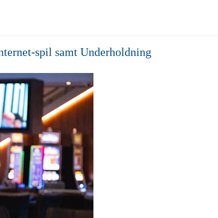
Internet-spil samt Underholdning