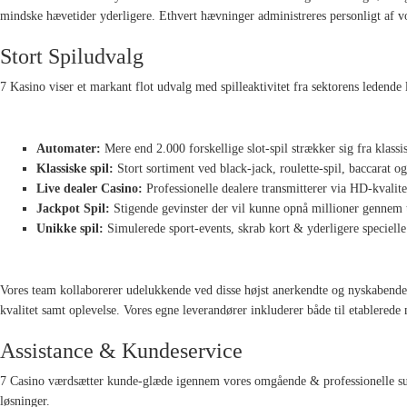
mindske hævetider yderligere. Ethvert hævninger administreres personligt af vor
Stort Spiludvalg
7 Kasino viser et markant flot udvalg med spilleaktivitet fra sektorens ledende l
KLASSER AF SPILLEAKTIVITET
Automater:
Mere end 2.000 forskellige slot-spil strækker sig fra klas
Klassiske spil:
Stort sortiment ved black-jack, roulette-spil, baccarat o
Live dealer Casino:
Professionelle dealere transmitterer via HD-kvalit
Jackpot Spil:
Stigende gevinster der vil kunne opnå millioner gennem t
Unikke spil:
Simulerede sport-events, skrab kort & yderligere specielle
SAMARBEJDER MED TOPUDBYDERE
Vores team kollaborerer udelukkende ved disse højst anerkendte og nyskabende ud
kvalitet samt oplevelse. Vores egne leverandører inkluderer både til etablerede
Assistance & Kundeservice
7 Casino værdsætter kunde-glæde igennem vores omgående & professionelle suppor
løsninger.