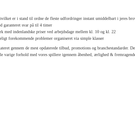
lket er i stand til ordne de fleste udfordringer instant umiddelbart i jeres br
 garanteret svar på til 4 timer
k med indenlandske priser ved arbejdsdage mellem kl. 10 og kl. 22
deligt forekommende problemer organiseret via simple klasser
dateret gennem de mest opdaterede tilbud, promotions og branchestandarder. Det
ikle varige forhold med vores spillere igennem åbenhed, ærlighed & fremragend