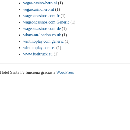
vegas-casino-hero.nl
(1)
vegascasinohero.nl
(1)
wageoncasinos.com fr
(1)
wageoncasinos.com Generic
(1)
wageoncasinos.com-de
(1)
whats-on-london.co.uk
(1)
wintinoplay.com generic
(1)
wintinoplay.com-cs
(1)
www.fueltruck.eu
(1)
Hotel Santa Fe funciona gracias a
WordPress