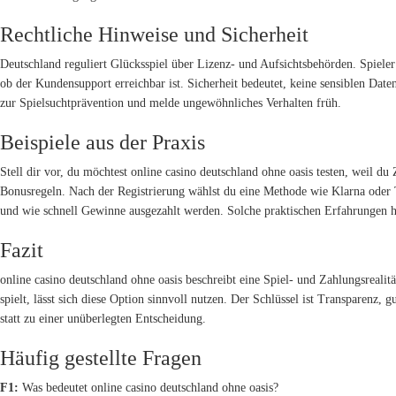
Rechtliche Hinweise und Sicherheit
Deutschland reguliert Glücksspiel über Lizenz- und Aufsichtsbehörden. Spieler 
ob der Kundensupport erreichbar ist. Sicherheit bedeutet, keine sensiblen Da
zur Spielsuchtprävention und melde ungewöhnliches Verhalten früh.
Beispiele aus der Praxis
Stell dir vor, du möchtest online casino deutschland ohne oasis testen, weil
Bonusregeln. Nach der Registrierung wählst du eine Methode wie Klarna oder Tr
und wie schnell Gewinne ausgezahlt werden. Solche praktischen Erfahrungen he
Fazit
online casino deutschland ohne oasis beschreibt eine Spiel- und Zahlungsrealit
spielt, lässt sich diese Option sinnvoll nutzen. Der Schlüssel ist Transparen
statt zu einer unüberlegten Entscheidung.
Häufig gestellte Fragen
F1:
Was bedeutet online casino deutschland ohne oasis?