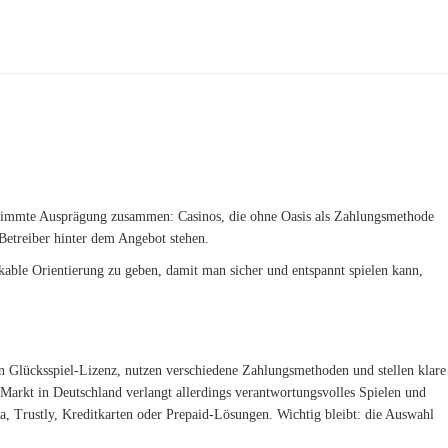
 bestimmte Ausprägung zusammen: Casinos, die ohne Oasis als Zahlungsmethode
 Betreiber hinter dem Angebot stehen.
ikable Orientierung zu geben, damit man sicher und entspannt spielen kann,
gen Glücksspiel-Lizenz, nutzen verschiedene Zahlungsmethoden und stellen klare
 Markt in Deutschland verlangt allerdings verantwortungsvolles Spielen und
na, Trustly, Kreditkarten oder Prepaid-Lösungen. Wichtig bleibt: die Auswahl