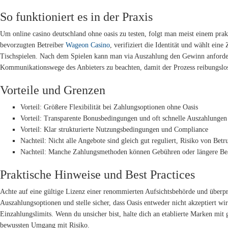
So funktioniert es in der Praxis
Um online casino deutschland ohne oasis zu testen, folgt man meist einem pra
bevorzugten Betreiber
Wageon Casino
, verifiziert die Identität und wählt ein
Tischspielen. Nach dem Spielen kann man via Auszahlung den Gewinn anfordern.
Kommunikationswege des Anbieters zu beachten, damit der Prozess reibungslos
Vorteile und Grenzen
Vorteil: Größere Flexibilität bei Zahlungsoptionen ohne Oasis
Vorteil: Transparente Bonusbedingungen und oft schnelle Auszahlungen
Vorteil: Klar strukturierte Nutzungsbedingungen und Compliance
Nachteil: Nicht alle Angebote sind gleich gut reguliert, Risiko von Bet
Nachteil: Manche Zahlungsmethoden können Gebühren oder längere Bea
Praktische Hinweise und Best Practices
Achte auf eine gültige Lizenz einer renommierten Aufsichtsbehörde und überp
Auszahlungsoptionen und stelle sicher, dass Oasis entweder nicht akzeptiert w
Einzahlungslimits. Wenn du unsicher bist, halte dich an etablierte Marken mit
bewussten Umgang mit Risiko.