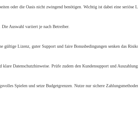
eiten oder die Oasis nicht zwingend benötigen. Wichtig ist dabei eine seriöse
 Die Auswahl variiert je nach Betreiber.
Eine gültige Lizenz, guter Support und faire Bonusbedingungen senken das Risik
d klare Datenschutzhinweise. Prüfe zudem den Kundensupport und Auszahlungs
ngsvolles Spielen und setze Budgetgrenzen. Nutze nur sichere Zahlungsmethoden 