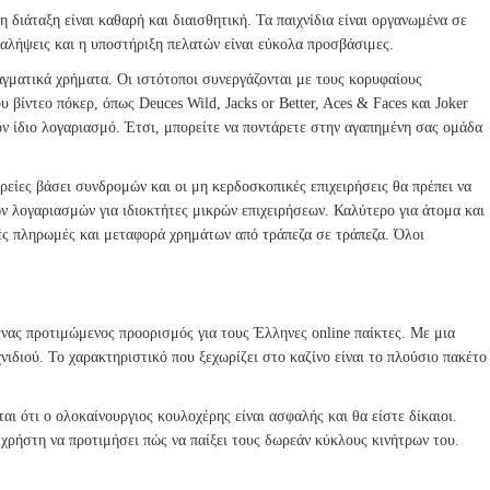
διάταξη είναι καθαρή και διαισθητική. Τα παιχνίδια είναι οργανωμένα σε
αναλήψεις και η υποστήριξη πελατών είναι εύκολα προσβάσιμες.
ραγματικά χρήματα. Οι ιστότοποι συνεργάζονται με τους κορυφαίους
βίντεο πόκερ, όπως Deuces Wild, Jacks or Better, Aces & Faces και Joker
ον ίδιο λογαριασμό. Έτσι, μπορείτε να ποντάρετε στην αγαπημένη σας ομάδα
ιρείες βάσει συνδρομών και οι μη κερδοσκοπικές επιχειρήσεις θα πρέπει να
 λογαριασμών για ιδιοκτήτες μικρών επιχειρήσεων. Καλύτερο για άτομα και
κές πληρωμές και μεταφορά χρημάτων από τράπεζα σε τράπεζα. Όλοι
 ένας προτιμώμενος προορισμός για τους Έλληνες online παίκτες. Με μια
νιδιού. Το χαρακτηριστικό που ξεχωρίζει στο καζίνο είναι το πλούσιο πακέτο
αι ότι ο ολοκαίνουργιος κουλοχέρης είναι ασφαλής και θα είστε δίκαιοι.
 χρήστη να προτιμήσει πώς να παίξει τους δωρεάν κύκλους κινήτρων του.