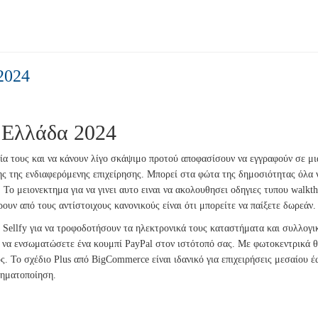
2024
 Ελλάδα 2024
ία τους και να κάνουν λίγο σκάψιμο προτού αποφασίσουν να εγγραφούν σε μια
ης της ενδιαφερόμενης επιχείρησης. Μπορεί στα φώτα της δημοσιότητας όλα ν
Το μειονεκτημα για να γινει αυτο ειναι να ακολουθησει οδηγιες τυπου walkth
ουν από τους αντίστοιχους κανονικούς είναι ότι μπορείτε να παίξετε δωρεάν.
ν Sellfy για να τροφοδοτήσουν τα ηλεκτρονικά τους καταστήματα και συλλογ
να ενσωματώσετε ένα κουμπί PayPal στον ιστότοπό σας. Με φωτοκεντρικά θέ
υς. Το σχέδιο Plus από BigCommerce είναι ιδανικό για επιχειρήσεις μεσαίου 
μηματοποίηση.