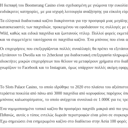
Η διεπαφή του Boomerang Casino είναι σχεδιασμένη με γνώμονα την ευκολία 
ευδιάκριτες κατηγορίες, με μια ισχυρή λειτουργία αναζήτησης για εύκολη εύ
Τα ελληνικά διαδικτυακά καζίνο διακρίνονται για την προσφορά μιας μεγάλης
κατασκευαστές των παιχνιδιών, προκειμένου να εφοδιάσουν τις συλλογές με κ
Wild, καθώς και ειδικά παιχνίδια και ζωντανούς ντίλερ. Πολλοί φορείς εκμε
και να συμμετέχετε ταυτόχρονα σε παιχνίδια καζίνο. Ένα μπόνους που είναι α
Οι επιχειρήσεις που επεξεργάζονται πολλές συναλλαγές θα πρέπει να εξετάσου
εξετάσουν το Dwolla και το 2checkout για διαδικτυακή επεξεργασία πληρωμ
ιδιοκτήτες μικρών επιχειρήσεων που θέλουν να μεταφέρουν χρήματα στο δια
γνωρίζουν το Facebook και το Instagram, όμως υπάρχουν πολλές ακόμη εφαρ
ΑΠΌ ΤΙΣ ΚΑΛΎΤΕΡΕΣ ΤΟΠΟΘΕΣΊΕΣ ΓΙΑ ΠΡΟΧΩΡΗΜΈΝΟΥΣ ΠΑ
Το Slots Palace Casino, το οποίο ιδρύθηκε το 2020 στο πλαίσιο του αξιόπισ
τεράστια ποικιλία από πάνω από 3000 παιχνίδια από κορυφαίους παρόχους όπως
μπόνους καλωσορίσματος, το οποίο ανέρχεται συνολικά σε 1.000€ για τις τρει
Ένα νομιμοποιημένο τοπικό καζίνο θα προσφέρει παιχνίδι μακριά από πιο γνωσ
Πιθανώς, αυτός ο τύπος εντελώς δωρεάν περιστροφών είναι μόνο σε συγκεκρι
Έχω σημειώσει ένα ενημερωμένο καζίνο στο διαδίκτυο στην Ασία 100 φορές 