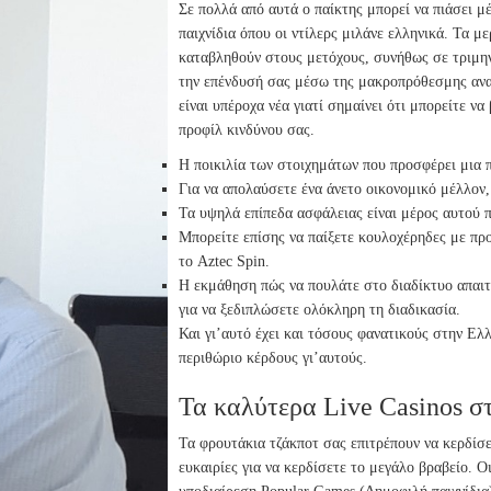
Σε πολλά από αυτά ο παίκτης μπορεί να πιάσει μ
παιχνίδια όπου οι ντίλερς μιλάνε ελληνικά. Τα μ
καταβληθούν στους μετόχους, συνήθως σε τριμην
την επένδυσή σας μέσω της μακροπρόθεσμης ανα
είναι υπέροχα νέα γιατί σημαίνει ότι μπορείτε ν
προφίλ κινδύνου σας.
Η ποικιλία των στοιχημάτων που προσφέρει μια π
Για να απολαύσετε ένα άνετο οικονομικό μέλλον,
Τα υψηλά επίπεδα ασφάλειας είναι μέρος αυτού π
Μπορείτε επίσης να παίξετε κουλοχέρηδες με πρ
το Aztec Spin.
Η εκμάθηση πώς να πουλάτε στο διαδίκτυο απαιτε
για να ξεδιπλώσετε ολόκληρη τη διαδικασία.
Και γι’αυτό έχει και τόσους φανατικούς στην Ελ
περιθώριο κέρδους γι’αυτούς.
Τα καλύτερα Live Casinos σ
Τα φρουτάκια τζάκποτ σας επιτρέπουν να κερδίσε
ευκαιρίες για να κερδίσετε το μεγάλο βραβείο. Ο