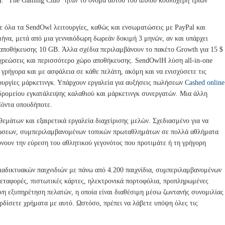
). “The Gaming Club” ήταν το όνομα αυτού του απλού κουλοχέρη τριών
 όλα τα SendOwl λειτουργίες, καθώς και ενσωματώσεις με PayPal και
μήνα, μετά από μια γενναιόδωρη δωρεάν δοκιμή 3 μηνών, αν και υπάρχει
 αποθήκευσης 10 GB. Άλλα σχέδια περιλαμβάνουν το πακέτο Growth για 15 $
ς χρεώσεις και περισσότερο χώρο αποθήκευσης. SendOwlΗ λύση all-in-one
 γρήγορα και με ασφάλεια σε κάθε πελάτη, ακόμη και να ενισχύσετε τις
τουργίες μάρκετινγκ. Υπάρχουν εργαλεία για αυξήσεις πωλήσεων
Cashed online
δρομείου εγκατάλειψης καλαθιού και μάρκετινγκ συνεργατών. Μια άλλη
ϊόντα οπουδήποτε.
μάτων και εξαιρετικά εργαλεία διαχείρισης μελών. Σχεδιασμένο για να
ηλώσεων, συμπεριλαμβανομένων τοπικών πρωταθλημάτων σε πολλά αθλήματα
νουν την εύρεση του αθλητικού γεγονότος που προτιμάτε ή τη γρήγορη
διαδικτυακών παιχνιδιών με πάνω από 4.200 παιχνίδια, συμπεριλαμβανομένων
μεταφορές, πιστωτικές κάρτες, ηλεκτρονικά πορτοφόλια, προπληρωμένες
νη εξυπηρέτηση πελατών, η οποία είναι διαθέσιμη μέσω ζωντανής συνομιλίας
ερδίσετε χρήματα με αυτό. Ωστόσο, πρέπει να λάβετε υπόψη όλες τις