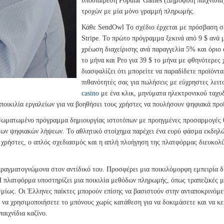
υποδιαίρεση Popular Games (Δημοφιλή παιχνίδια
τροχών με μία μόνο γραμμή πληρωμής.
Κάθε SendOwl Το σχέδιο έρχεται με πρόσβαση σε
Stripe. Το πρώτο πρόγραμμα ξεκινά από 9 $ ανά 
χρέωση διαχείρισης ανά παραγγελία 5% και όριο
το μήνα και Pro για 39 $ το μήνα με φθηνότερε
διασφαλίζει ότι μπορείτε να παραδίδετε προϊόντα
πιθανότητές σας για πωλήσεις με εύχρηστες λει
casino
με ένα κλικ, μηνύματα ηλεκτρονικού ταχυ
οικιλία εργαλείων για να βοηθήσει τους χρήστες να πουλήσουν ψηφιακά προ
σωματωμένο πρόγραμμα δημιουργίας ιστοτόπων με προηγμένες προσαρμογές θε
ν των ψηφιακών λήψεων. Το αθλητικό στοίχημα παρέχει ένα ευρύ φάσμα εκδ
 χρήστες, ο απλός σχεδιασμός και η απλή πλοήγηση της πλατφόρμας διευκολύ
 πραγματογνώμονα στον αντίδικό του. Προσφέρει μια ποικιλόμορφη εμπειρία 
 Η πλατφόρμα υποστηρίζει μια ποικιλία μεθόδων πληρωμής, όπως τραπεζικές 
μίως. Οι Έλληνες παίκτες μπορούν επίσης να βασιστούν στην ανταποκρινόμε
ι να χρησιμοποιήσετε το μπόνους χωρίς κατάθεση για να δοκιμάσετε και να κ
αιχνίδια καζίνο.