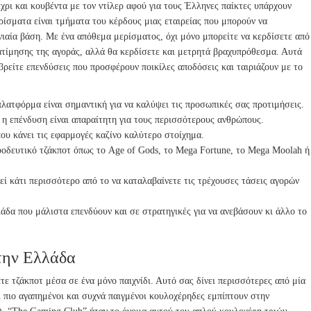
έχρι και κουβέντα με τον ντίλερ αφού για τους Έλληνες παίκτες υπάρχουν
ερίσματα είναι τμήματα του κέρδους μιας εταιρείας που μπορούν να
ιαία βάση. Με ένα απόθεμα μερίσματος, όχι μόνο μπορείτε να κερδίσετε από
τίμησης της αγοράς, αλλά θα κερδίσετε και μετρητά βραχυπρόθεσμα. Αυτά
α βρείτε επενδύσεις που προσφέρουν ποικίλες αποδόσεις και ταιριάζουν με το
λατφόρμα είναι σημαντική για να καλύψει τις προσωπικές σας προτιμήσεις.
 η επένδυση είναι απαραίτητη για τους περισσότερους ανθρώπους.
ου κάνει τις εφαρμογές καζίνο καλύτερο στοίχημα.
οοδευτικό τζάκποτ όπως το Age of Gods, το Mega Fortune, το Mega Moolah ή
ί κάτι περισσότερο από το να καταλαβαίνετε τις τρέχουσες τάσεις αγορών
λάδα που μάλιστα επενδύουν και σε στρατηγικές για να ανεβάσουν κι άλλο το
την Ελλάδα
τε τζάκποτ μέσα σε ένα μόνο παιχνίδι. Αυτό σας δίνει περισσότερες από μία
ι πιο αγαπημένοι και συχνά παιγμένοι κουλοχέρηδες εμπίπτουν στην