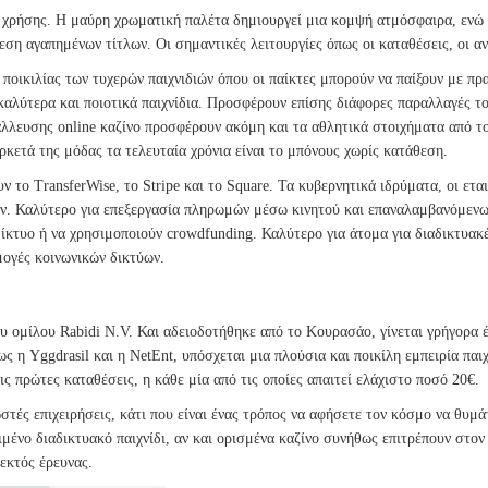
χρήσης. Η μαύρη χρωματική παλέτα δημιουργεί μια κομψή ατμόσφαιρα, ενώ η 
ρεση αγαπημένων τίτλων. Οι σημαντικές λειτουργίες όπως οι καταθέσεις, οι 
 ποικιλίας των τυχερών παιχνιδιών όπου οι παίκτες μπορούν να παίξουν με π
αλύτερα και ποιοτικά παιχνίδια. Προσφέρουν επίσης διάφορες παραλλαγές του 
τάλλευσης online καζίνο προσφέρουν ακόμη και τα αθλητικά στοιχήματα από τ
ρκετά της μόδας τα τελευταία χρόνια είναι το μπόνους χωρίς κατάθεση.
ν το TransferWise, το Stripe και το Square. Τα κυβερνητικά ιδρύματα, οι ετα
ών. Καλύτερο για επεξεργασία πληρωμών μέσω κινητού και επαναλαμβανόμενων
δίκτυο ή να χρησιμοποιούν crowdfunding. Καλύτερο για άτομα για διαδικτυα
μογές κοινωνικών δικτύων.
ΊΚΤΕΣ
του ομίλου Rabidi N.V. Και αδειοδοτήθηκε από το Κουρασάο, γίνεται γρήγορα
 η Yggdrasil και η NetEnt, υπόσχεται μια πλούσια και ποικίλη εμπειρία παιχ
ς πρώτες καταθέσεις, η κάθε μία από τις οποίες απαιτεί ελάχιστο ποσό 20€.
τές επιχειρήσεις, κάτι που είναι ένας τρόπος να αφήσετε τον κόσμο να θυμάτ
μένο διαδικτυακό παιχνίδι, αν και ορισμένα καζίνο συνήθως επιτρέπουν στον
εκτός έρευνας.