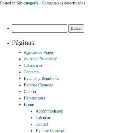
en
Posted in
Sin categoría
|
Comentarios desactivados
Καλύτερα
Διαδικτυακά
Καζίνο
Buscar:
Στην
Ελλάδα
Páginas
2024
Agentes de Viajes
Aviso de Privacidad
Calendario
Contacto
Eventos y Reuniones
Explore Camargo
Galería
Habitaciones
Home
Accommodation
Calendar
Contact
Explore Camargo